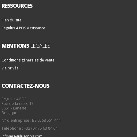
RESSOURCES
Plan du site
Regulus 4 POS Assistance
MENTIONS
LÉGALES
Conditions générales de vente
Vie privée
CONTACTEZ-NOUS
Regulus 4 POS
Rue de la croix, 17
5651 - Laneffe
Belgique
N° d'entreprise : BE 0568 551 444
Téléphone : +32 (0)475 63 84 64
info@regulus4pos.com