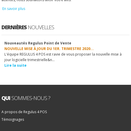
En savoir plus
DERNIÈRES
NOUVELLES
Nouveautés Regulus Point de Vente
1
2
3
4
5
6
7
8
9
10
NOUVELLE MISE À JOUR DU 1ER. TRIMESTRE 2020...
L'équipe REGULUS 4 POS est ravie de vous proposer la nouvelle mise à
jour logicielle trimestrielle&n...
Lire la suite
QUI
SOMMES-NOUS ?
A propos de Regulus 4 POS
Témoignages