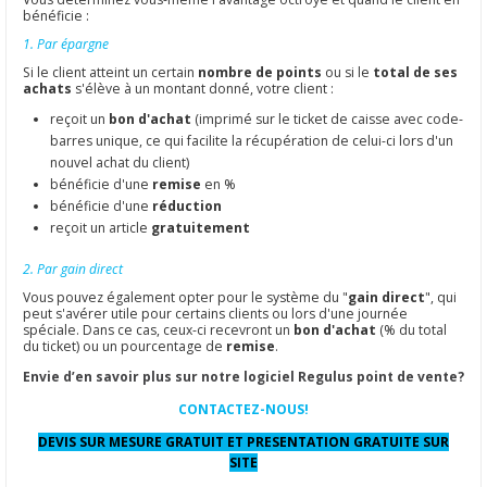
bénéficie :
1. Par épargne
Si le client atteint un certain
nombre de points
ou si le
total de ses
achats
s'élève à un montant donné, votre client :
reçoit un
bon d'achat
(imprimé sur le ticket de caisse avec code-
barres unique, ce qui facilite la récupération de celui-ci lors d'un
nouvel achat du client)
bénéficie d'une
remise
en %
bénéficie d'une
réduction
reçoit un article
gratuitement
2. Par gain direct
Vous pouvez également opter pour le système du "
gain direct
", qui
peut s'avérer utile pour certains clients ou lors d'une journée
spéciale. Dans ce cas, ceux-ci recevront un
bon d'achat
(% du total
du ticket) ou un pourcentage de
remise
.
Envie d’en savoir plus sur notre logiciel Regulus point de vente?
CONTACTEZ-NOUS!
DEVIS SUR MESURE GRATUIT ET PRESENTATION GRATUITE SUR
SITE