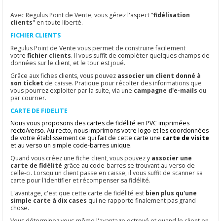
Avec Regulus Point de Vente, vous gérez l'aspect "
fidélisation
clients
" en toute liberté.
FICHIER CLIENTS
Regulus Point de Vente vous permet de construire facilement
votre
fichier clients
. Il vous suffit de compléter quelques champs de
données sur le client, et le tour est joué.
Grâce aux fiches clients, vous pouvez
associer un client donné à
son ticket
de caisse. Pratique pour récolter des informations que
vous pourrez exploiter par la suite, via une
campagne d'e-mails
ou
par courrier.
CARTE DE FIDELITE
Nous vous proposons des cartes de fidélité en PVC imprimées
recto/verso. Au recto, nous imprimons votre logo et les coordonnées
de votre établissement ce qui fait de cette carte une
carte de visite
et au verso un simple code-barres unique.
Quand vous créez une fiche client, vous pouvez y
associer une
carte de fidélité
grâce au code-barres se trouvant au verso de
celle-ci. Lorsqu'un client passe en caisse, il vous suffit de scanner sa
carte pour l'identifier et récompenser sa fidélité.
L'avantage, c'est que cette carte de fidélité est
bien plus qu'une
simple carte à dix cases
qui ne rapporte finalement pas grand
chose.
Vous déterminez vous-même l'avantage octroyé et quand le client en