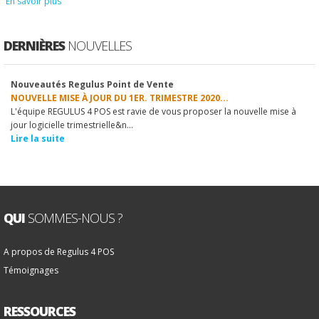
En savoir plus
DERNIÈRES
NOUVELLES
Nouveautés Regulus Point de Vente
1
2
3
4
5
6
7
8
9
10
NOUVELLE MISE À JOUR DU 1ER. TRIMESTRE 2020...
L'équipe REGULUS 4 POS est ravie de vous proposer la nouvelle mise à
jour logicielle trimestrielle&n...
Lire la suite
QUI
SOMMES-NOUS ?
A propos de Regulus 4 POS
Témoignages
RESSOURCES