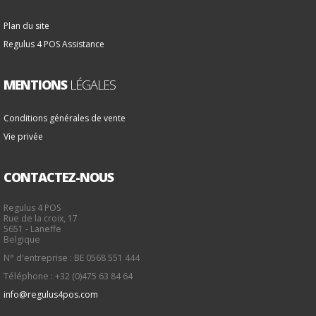
Plan du site
Regulus 4 POS Assistance
MENTIONS
LÉGALES
Conditions générales de vente
Vie privée
CONTACTEZ-NOUS
Regulus 4 POS
Rue de la croix, 17
5651 - Laneffe
Belgique
N° d'entreprise : BE 0568 551 444
Téléphone : +32 (0)475 63 84 64
info@regulus4pos.com