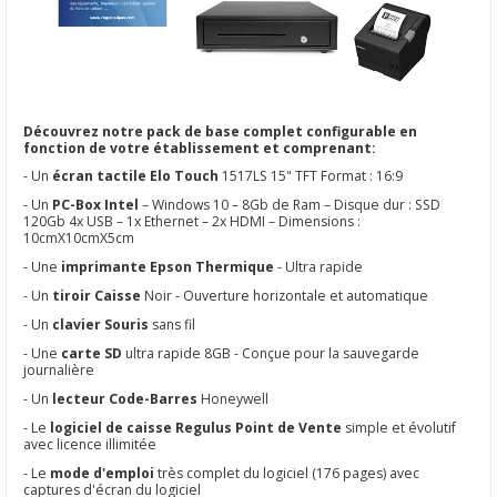
Découvrez notre pack de base complet configurable en
fonction de votre établissement et comprenant:
- Un
écran tactile Elo Touch
1517LS 15" TFT Format : 16:9
- Un
PC-Box Intel
– Windows 10 – 8Gb de Ram – Disque dur : SSD
120Gb 4x USB – 1x Ethernet – 2x HDMI – Dimensions :
10cmX10cmX5cm
- Une
imprimante Epson Thermique
- Ultra rapide
- Un
tiroir Caisse
Noir - Ouverture horizontale et automatique
- Un
clavier Souris
sans fil
- Une
carte SD
ultra rapide 8GB - Conçue pour la sauvegarde
journalière
- Un
lecteur Code-Barres
Honeywell
- Le
logiciel de caisse Regulus Point de Vente
simple et évolutif
avec licence illimitée
- Le
mode d'emploi
très complet du logiciel (176 pages) avec
captures d'écran du logiciel