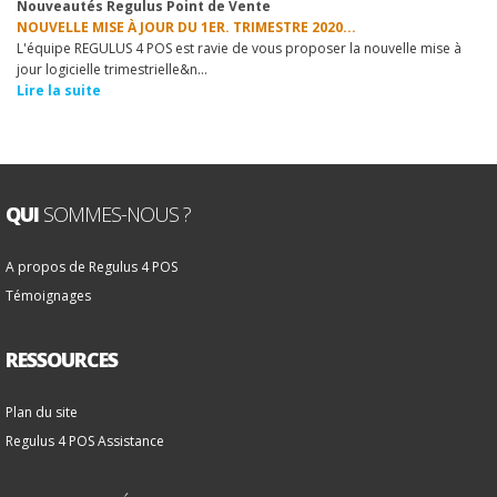
Nouveautés Regulus Point de Vente
1
2
3
4
5
6
7
8
9
10
NOUVELLE MISE À JOUR DU 1ER. TRIMESTRE 2020...
L'équipe REGULUS 4 POS est ravie de vous proposer la nouvelle mise à
jour logicielle trimestrielle&n...
Lire la suite
QUI
SOMMES-NOUS ?
A propos de Regulus 4 POS
Témoignages
RESSOURCES
Plan du site
Regulus 4 POS Assistance