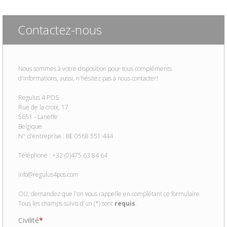
Contactez-nous
Nous sommes à votre disposition pour tous compléments
d'informations, aussi, n'hésitez pas à nous contacter!
Regulus 4 POS
Rue de la croix, 17
5651 - Laneffe
Belgique
N° d'entreprise : BE 0568 551 444
Téléphone : +32 (0)475 63 84 64
info@regulus4pos.com
OU, demandez que l'on vous rappelle en complétant ce formulaire
Tous les champs suivis d'un (*) sont
requis
.
Civilité