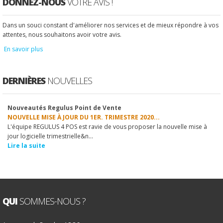
DONNEZ-NOUS
VOTRE AVIS !
Dans un souci constant d'améliorer nos services et de mieux répondre à vos
attentes, nous souhaitons avoir votre avis.
En savoir plus
DERNIÈRES
NOUVELLES
Nouveautés Regulus Point de Vente
1
2
3
4
5
6
7
8
9
10
NOUVELLE MISE À JOUR DU 1ER. TRIMESTRE 2020...
L'équipe REGULUS 4 POS est ravie de vous proposer la nouvelle mise à
jour logicielle trimestrielle&n...
Lire la suite
QUI
SOMMES-NOUS ?